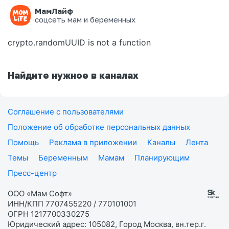
МамЛайф
Ошибка на странице
соцсеть мам и беременных
crypto.randomUUID is not a function
Найдите нужное в каналах
Соглашение с пользователями
Положение об обработке персональных данных
Помощь
Реклама в приложении
Каналы
Лента
Темы
Беременным
Мамам
Планирующим
Пресс-центр
ООО «Мам Софт»
ИНН/КПП 7707455220 / 770101001
ОГРН 1217700330275
Юридический адрес: 105082, Город Москва, вн.тер.г.