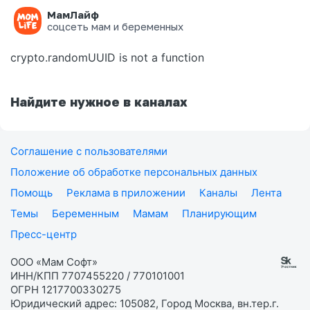
МамЛайф
Ошибка на странице
соцсеть мам и беременных
crypto.randomUUID is not a function
Найдите нужное в каналах
Соглашение с пользователями
Положение об обработке персональных данных
Помощь
Реклама в приложении
Каналы
Лента
Темы
Беременным
Мамам
Планирующим
Пресс-центр
ООО «Мам Софт»
ИНН/КПП 7707455220 / 770101001
ОГРН 1217700330275
Юридический адрес: 105082, Город Москва, вн.тер.г.