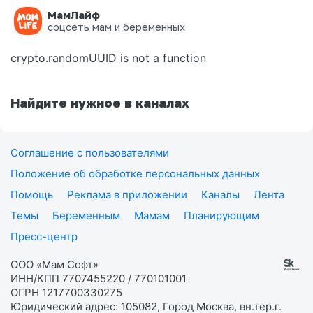
МамЛайф
Ошибка на странице
соцсеть мам и беременных
crypto.randomUUID is not a function
Найдите нужное в каналах
Соглашение с пользователями
Положение об обработке персональных данных
Помощь
Реклама в приложении
Каналы
Лента
Темы
Беременным
Мамам
Планирующим
Пресс-центр
ООО «Мам Софт»
ИНН/КПП 7707455220 / 770101001
ОГРН 1217700330275
Юридический адрес: 105082, Город Москва, вн.тер.г.