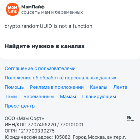
МамЛайф
Ошибка на странице
соцсеть мам и беременных
crypto.randomUUID is not a function
Найдите нужное в каналах
Соглашение с пользователями
Положение об обработке персональных данных
Помощь
Реклама в приложении
Каналы
Лента
Темы
Беременным
Мамам
Планирующим
Пресс-центр
ООО «Мам Софт»
ИНН/КПП 7707455220 / 770101001
ОГРН 1217700330275
Юридический адрес: 105082, Город Москва, вн.тер.г.