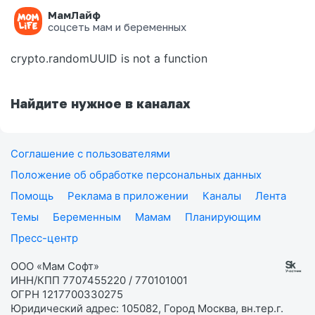
МамЛайф
Ошибка на странице
соцсеть мам и беременных
crypto.randomUUID is not a function
Найдите нужное в каналах
Соглашение с пользователями
Положение об обработке персональных данных
Помощь
Реклама в приложении
Каналы
Лента
Темы
Беременным
Мамам
Планирующим
Пресс-центр
ООО «Мам Софт»
ИНН/КПП 7707455220 / 770101001
ОГРН 1217700330275
Юридический адрес: 105082, Город Москва, вн.тер.г.