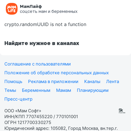
МамЛайф
Ошибка на странице
соцсеть мам и беременных
crypto.randomUUID is not a function
Найдите нужное в каналах
Соглашение с пользователями
Положение об обработке персональных данных
Помощь
Реклама в приложении
Каналы
Лента
Темы
Беременным
Мамам
Планирующим
Пресс-центр
ООО «Мам Софт»
ИНН/КПП 7707455220 / 770101001
ОГРН 1217700330275
Юридический адрес: 105082, Город Москва, вн.тер.г.