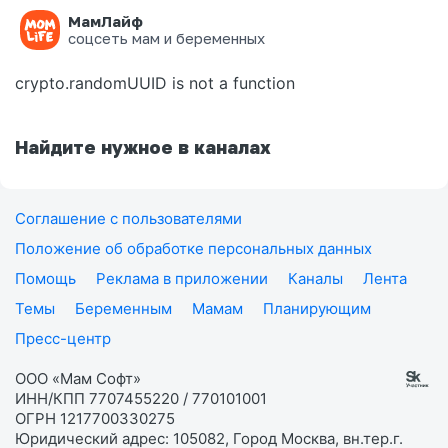
МамЛайф
Ошибка на странице
соцсеть мам и беременных
crypto.randomUUID is not a function
Найдите нужное в каналах
Соглашение с пользователями
Положение об обработке персональных данных
Помощь
Реклама в приложении
Каналы
Лента
Темы
Беременным
Мамам
Планирующим
Пресс-центр
ООО «Мам Софт»
ИНН/КПП 7707455220 / 770101001
ОГРН 1217700330275
Юридический адрес: 105082, Город Москва, вн.тер.г.