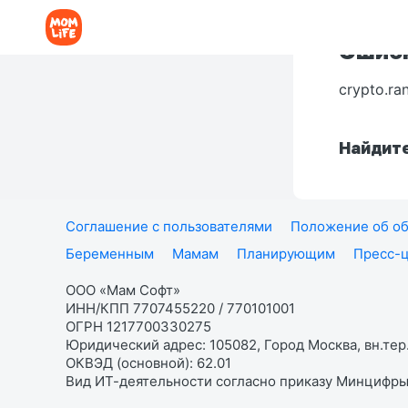
Ошибк
crypto.ra
Найдите
Соглашение с пользователями
Положение об об
Беременным
Мамам
Планирующим
Пресс-
ООО «Мам Софт»
ИНН/КПП 7707455220 / 770101001
ОГРН 1217700330275
Юридический адрес: 105082, Город Москва, вн.тер.
ОКВЭД (основной): 62.01
Вид ИТ-деятельности согласно приказу Минцифры: