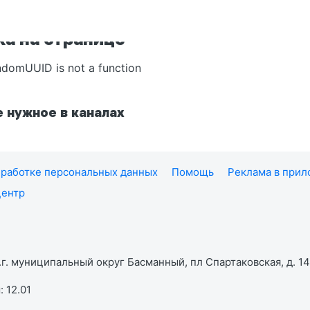
а на странице
ndomUUID is not a function
 нужное в каналах
работке персональных данных
Помощь
Реклама в при
центр
г. муниципальный округ Басманный, пл Спартаковская, д. 14,
 12.01