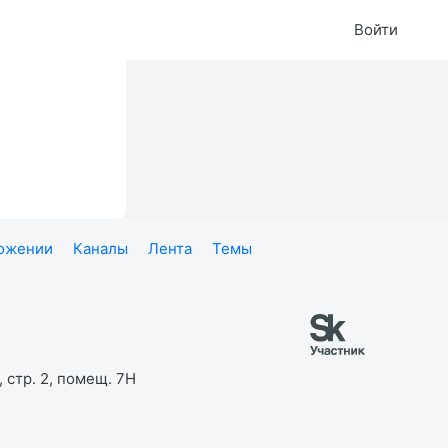
Войти
ложении
Каналы
Лента
Темы
 стр. 2, помещ. 7Н