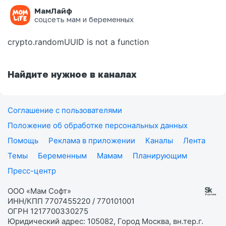
МамЛайф
Ошибка на странице
соцсеть мам и беременных
crypto.randomUUID is not a function
Найдите нужное в каналах
Соглашение с пользователями
Положение об обработке персональных данных
Помощь
Реклама в приложении
Каналы
Лента
Темы
Беременным
Мамам
Планирующим
Пресс-центр
ООО «Мам Софт»
ИНН/КПП 7707455220 / 770101001
ОГРН 1217700330275
Юридический адрес: 105082, Город Москва, вн.тер.г.