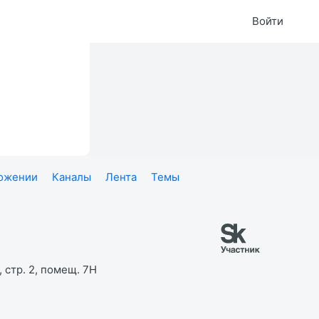
Войти
ложении
Каналы
Лента
Темы
 стр. 2, помещ. 7Н