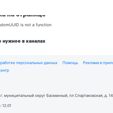
а на странице
ndomUUID is not a function
 нужное в каналах
работке персональных данных
Помощь
Реклама в при
центр
г. муниципальный округ Басманный, пл Спартаковская, д. 14,
 12.01