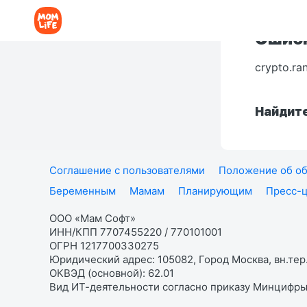
Ошибк
crypto.ra
Найдите
Соглашение с пользователями
Положение об об
Беременным
Мамам
Планирующим
Пресс-
ООО «Мам Софт»
ИНН/КПП 7707455220 / 770101001
ОГРН 1217700330275
Юридический адрес: 105082, Город Москва, вн.тер.
ОКВЭД (основной): 62.01
Вид ИТ-деятельности согласно приказу Минцифры: