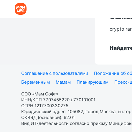
Ошибк
crypto.ra
Найдите
Соглашение с пользователями
Положение об об
Беременным
Мамам
Планирующим
Пресс-
ООО «Мам Софт»
ИНН/КПП 7707455220 / 770101001
ОГРН 1217700330275
Юридический адрес: 105082, Город Москва, вн.тер.
ОКВЭД (основной): 62.01
Вид ИТ-деятельности согласно приказу Минцифры: