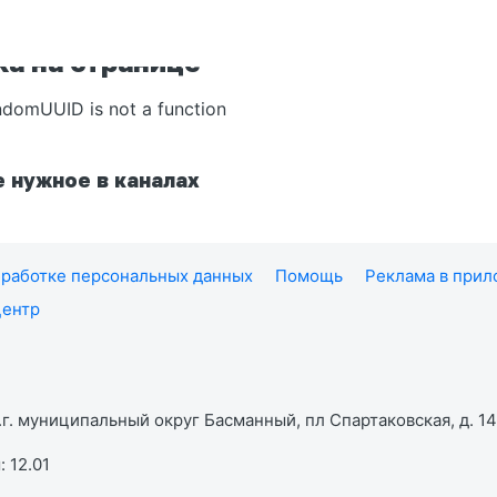
а на странице
ndomUUID is not a function
 нужное в каналах
работке персональных данных
Помощь
Реклама в при
центр
г. муниципальный округ Басманный, пл Спартаковская, д. 14,
 12.01