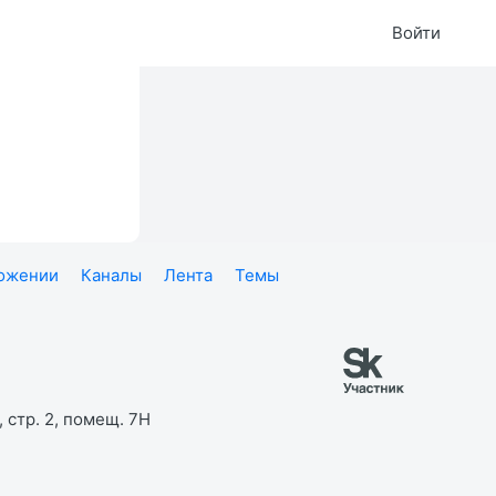
Войти
ложении
Каналы
Лента
Темы
 стр. 2, помещ. 7Н