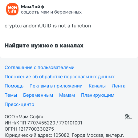
МамЛайф
Ошибка на странице
соцсеть мам и беременных
crypto.randomUUID is not a function
Найдите нужное в каналах
Соглашение с пользователями
Положение об обработке персональных данных
Помощь
Реклама в приложении
Каналы
Лента
Темы
Беременным
Мамам
Планирующим
Пресс-центр
ООО «Мам Софт»
ИНН/КПП 7707455220 / 770101001
ОГРН 1217700330275
Юридический адрес: 105082, Город Москва, вн.тер.г.