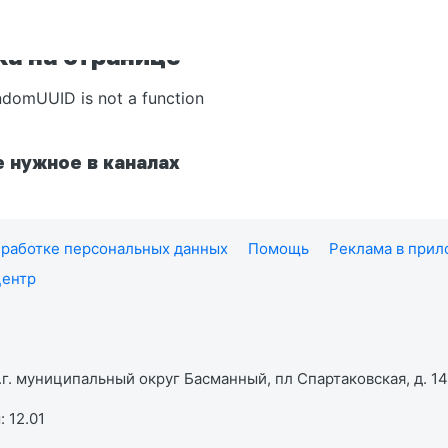
а на странице
ndomUUID is not a function
 нужное в каналах
работке персональных данных
Помощь
Реклама в при
центр
г. муниципальный округ Басманный, пл Спартаковская, д. 14,
 12.01