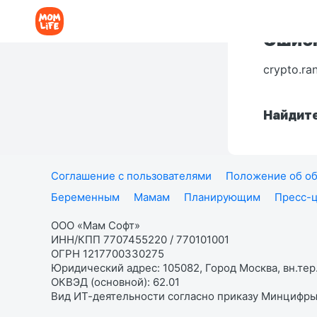
Ошибк
crypto.ra
Найдите
Соглашение с пользователями
Положение об об
Беременным
Мамам
Планирующим
Пресс-
ООО «Мам Софт»
ИНН/КПП 7707455220 / 770101001
ОГРН 1217700330275
Юридический адрес: 105082, Город Москва, вн.тер.
ОКВЭД (основной): 62.01
Вид ИТ-деятельности согласно приказу Минцифры: