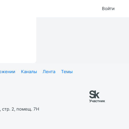
Войти
ложении
Каналы
Лента
Темы
 стр. 2, помещ. 7Н