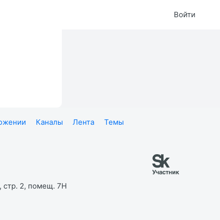
Войти
ложении
Каналы
Лента
Темы
 стр. 2, помещ. 7Н