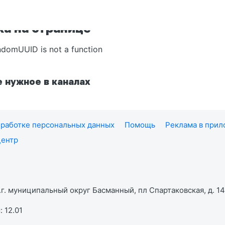
а на странице
ndomUUID is not a function
 нужное в каналах
работке персональных данных
Помощь
Реклама в при
центр
г. муниципальный округ Басманный, пл Спартаковская, д. 14,
 12.01