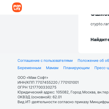
Ошибк
crypto.ra
Найдите
Соглашение с пользователями
Положение об об
Беременным
Мамам
Планирующим
Пресс-
ООО «Мам Софт»
ИНН/КПП 7707455220 / 770101001
ОГРН 1217700330275
Юридический адрес: 105082, Город Москва, вн.тер.
ОКВЭД (основной): 62.01
Вид ИТ-деятельности согласно приказу Минцифры: