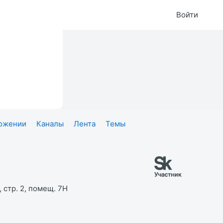
Войти
ложении
Каналы
Лента
Темы
 стр. 2, помещ. 7Н