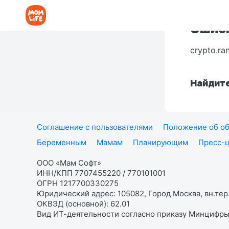
Ошибк
crypto.ra
Найдите
Соглашение с пользователями
Положение об об
Беременным
Мамам
Планирующим
Пресс-
ООО «Мам Софт»
ИНН/КПП 7707455220 / 770101001
ОГРН 1217700330275
Юридический адрес: 105082, Город Москва, вн.тер.
ОКВЭД (основной): 62.01
Вид ИТ-деятельности согласно приказу Минцифры: