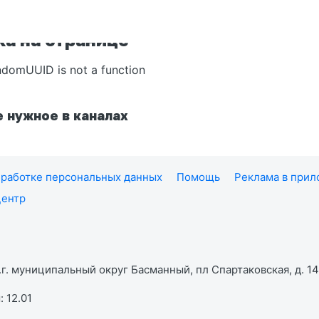
а на странице
ndomUUID is not a function
 нужное в каналах
работке персональных данных
Помощь
Реклама в при
центр
г. муниципальный округ Басманный, пл Спартаковская, д. 14,
 12.01