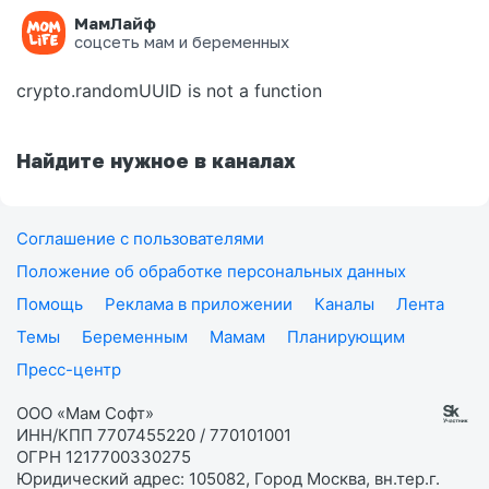
МамЛайф
Ошибка на странице
соцсеть мам и беременных
crypto.randomUUID is not a function
Найдите нужное в каналах
Соглашение с пользователями
Положение об обработке персональных данных
Помощь
Реклама в приложении
Каналы
Лента
Темы
Беременным
Мамам
Планирующим
Пресс-центр
ООО «Мам Софт»
ИНН/КПП 7707455220 / 770101001
ОГРН 1217700330275
Юридический адрес: 105082, Город Москва, вн.тер.г.