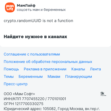
МамЛайф
Ошибка на странице
соцсеть мам и беременных
crypto.randomUUID is not a function
Найдите нужное в каналах
Соглашение с пользователями
Положение об обработке персональных данных
Помощь
Реклама в приложении
Каналы
Лента
Темы
Беременным
Мамам
Планирующим
Пресс-центр
ООО «Мам Софт»
ИНН/КПП 7707455220 / 770101001
ОГРН 1217700330275
Юридический адрес: 105082, Город Москва, вн.тер.г.