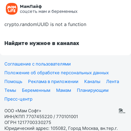
МамЛайф
Ошибка на странице
соцсеть мам и беременных
crypto.randomUUID is not a function
Найдите нужное в каналах
Соглашение с пользователями
Положение об обработке персональных данных
Помощь
Реклама в приложении
Каналы
Лента
Темы
Беременным
Мамам
Планирующим
Пресс-центр
ООО «Мам Софт»
ИНН/КПП 7707455220 / 770101001
ОГРН 1217700330275
Юридический адрес: 105082, Город Москва, вн.тер.г.