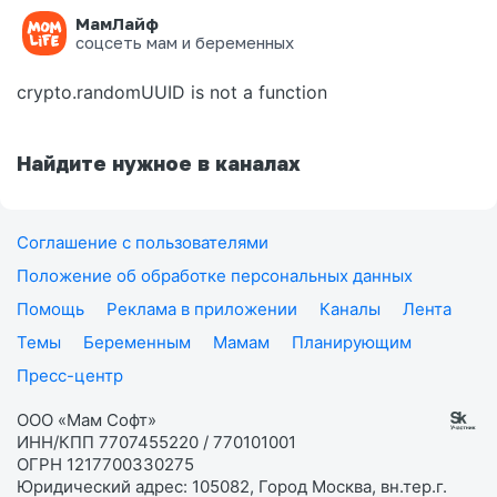
МамЛайф
Ошибка на странице
соцсеть мам и беременных
crypto.randomUUID is not a function
Найдите нужное в каналах
Соглашение с пользователями
Положение об обработке персональных данных
Помощь
Реклама в приложении
Каналы
Лента
Темы
Беременным
Мамам
Планирующим
Пресс-центр
ООО «Мам Софт»
ИНН/КПП 7707455220 / 770101001
ОГРН 1217700330275
Юридический адрес: 105082, Город Москва, вн.тер.г.