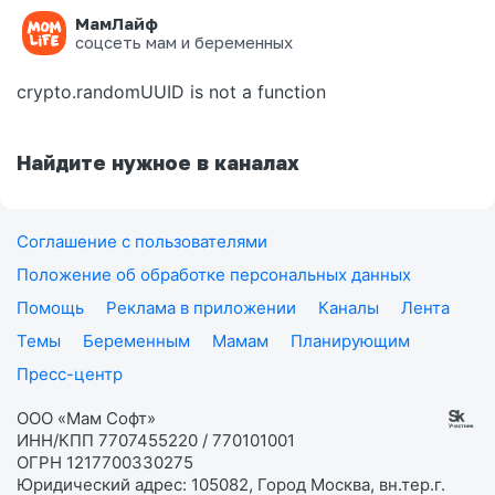
МамЛайф
Ошибка на странице
соцсеть мам и беременных
crypto.randomUUID is not a function
Найдите нужное в каналах
Соглашение с пользователями
Положение об обработке персональных данных
Помощь
Реклама в приложении
Каналы
Лента
Темы
Беременным
Мамам
Планирующим
Пресс-центр
ООО «Мам Софт»
ИНН/КПП 7707455220 / 770101001
ОГРН 1217700330275
Юридический адрес: 105082, Город Москва, вн.тер.г.