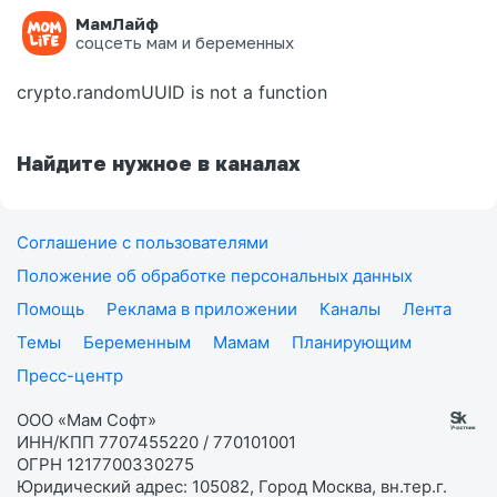
МамЛайф
Ошибка на странице
соцсеть мам и беременных
crypto.randomUUID is not a function
Найдите нужное в каналах
Соглашение с пользователями
Положение об обработке персональных данных
Помощь
Реклама в приложении
Каналы
Лента
Темы
Беременным
Мамам
Планирующим
Пресс-центр
ООО «Мам Софт»
ИНН/КПП 7707455220 / 770101001
ОГРН 1217700330275
Юридический адрес: 105082, Город Москва, вн.тер.г.