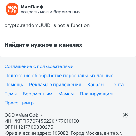
МамЛайф
Ошибка на странице
соцсеть мам и беременных
crypto.randomUUID is not a function
Найдите нужное в каналах
Соглашение с пользователями
Положение об обработке персональных данных
Помощь
Реклама в приложении
Каналы
Лента
Темы
Беременным
Мамам
Планирующим
Пресс-центр
ООО «Мам Софт»
ИНН/КПП 7707455220 / 770101001
ОГРН 1217700330275
Юридический адрес: 105082, Город Москва, вн.тер.г.