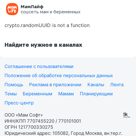
МамЛайф
Ошибка на странице
соцсеть мам и беременных
crypto.randomUUID is not a function
Найдите нужное в каналах
Соглашение с пользователями
Положение об обработке персональных данных
Помощь
Реклама в приложении
Каналы
Лента
Темы
Беременным
Мамам
Планирующим
Пресс-центр
ООО «Мам Софт»
ИНН/КПП 7707455220 / 770101001
ОГРН 1217700330275
Юридический адрес: 105082, Город Москва, вн.тер.г.