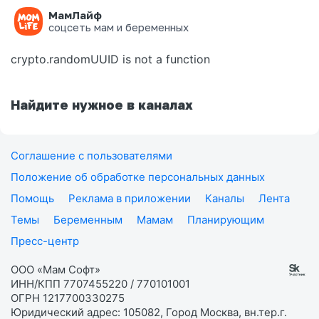
МамЛайф
Ошибка на странице
соцсеть мам и беременных
crypto.randomUUID is not a function
Найдите нужное в каналах
Соглашение с пользователями
Положение об обработке персональных данных
Помощь
Реклама в приложении
Каналы
Лента
Темы
Беременным
Мамам
Планирующим
Пресс-центр
ООО «Мам Софт»
ИНН/КПП 7707455220 / 770101001
ОГРН 1217700330275
Юридический адрес: 105082, Город Москва, вн.тер.г.