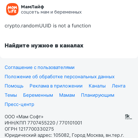
МамЛайф
Ошибка на странице
соцсеть мам и беременных
crypto.randomUUID is not a function
Найдите нужное в каналах
Соглашение с пользователями
Положение об обработке персональных данных
Помощь
Реклама в приложении
Каналы
Лента
Темы
Беременным
Мамам
Планирующим
Пресс-центр
ООО «Мам Софт»
ИНН/КПП 7707455220 / 770101001
ОГРН 1217700330275
Юридический адрес: 105082, Город Москва, вн.тер.г.