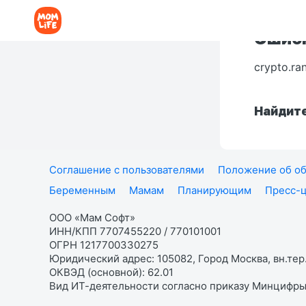
Ошибк
crypto.ra
Найдите
Соглашение с пользователями
Положение об об
Беременным
Мамам
Планирующим
Пресс-
ООО «Мам Софт»
ИНН/КПП 7707455220 / 770101001
ОГРН 1217700330275
Юридический адрес: 105082, Город Москва, вн.тер.
ОКВЭД (основной): 62.01
Вид ИТ-деятельности согласно приказу Минцифры: