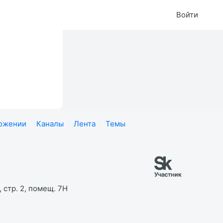
Войти
ложении
Каналы
Лента
Темы
 стр. 2, помещ. 7Н