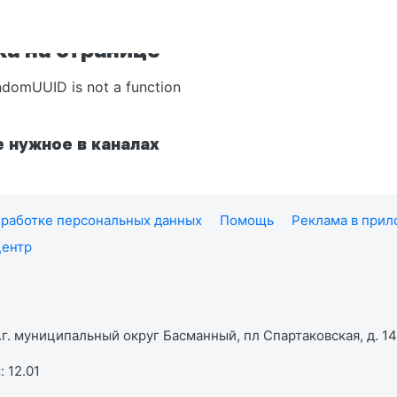
а на странице
ndomUUID is not a function
 нужное в каналах
работке персональных данных
Помощь
Реклама в при
центр
г. муниципальный округ Басманный, пл Спартаковская, д. 14,
 12.01