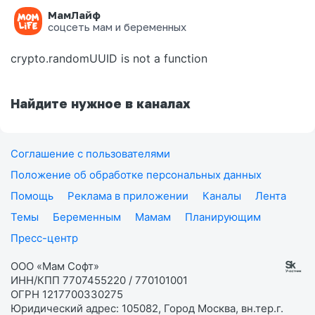
МамЛайф
Ошибка на странице
соцсеть мам и беременных
crypto.randomUUID is not a function
Найдите нужное в каналах
Соглашение с пользователями
Положение об обработке персональных данных
Помощь
Реклама в приложении
Каналы
Лента
Темы
Беременным
Мамам
Планирующим
Пресс-центр
ООО «Мам Софт»
ИНН/КПП 7707455220 / 770101001
ОГРН 1217700330275
Юридический адрес: 105082, Город Москва, вн.тер.г.