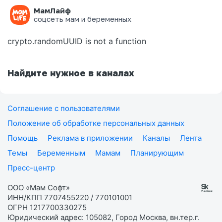
МамЛайф
Ошибка на странице
соцсеть мам и беременных
crypto.randomUUID is not a function
Найдите нужное в каналах
Соглашение с пользователями
Положение об обработке персональных данных
Помощь
Реклама в приложении
Каналы
Лента
Темы
Беременным
Мамам
Планирующим
Пресс-центр
ООО «Мам Софт»
ИНН/КПП 7707455220 / 770101001
ОГРН 1217700330275
Юридический адрес: 105082, Город Москва, вн.тер.г.