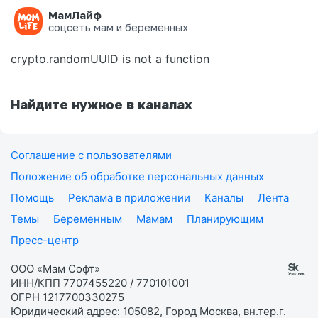
МамЛайф
Ошибка на странице
соцсеть мам и беременных
crypto.randomUUID is not a function
Найдите нужное в каналах
Соглашение с пользователями
Положение об обработке персональных данных
Помощь
Реклама в приложении
Каналы
Лента
Темы
Беременным
Мамам
Планирующим
Пресс-центр
ООО «Мам Софт»
ИНН/КПП 7707455220 / 770101001
ОГРН 1217700330275
Юридический адрес: 105082, Город Москва, вн.тер.г.