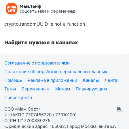
МамЛайф
Ошибка на странице
соцсеть мам и беременных
crypto.randomUUID is not a function
Найдите нужное в каналах
Соглашение с пользователями
Положение об обработке персональных данных
Помощь
Реклама в приложении
Каналы
Лента
Темы
Беременным
Мамам
Планирующим
Пресс-центр
ООО «Мам Софт»
ИНН/КПП 7707455220 / 770101001
ОГРН 1217700330275
Юридический адрес: 105082, Город Москва, вн.тер.г.