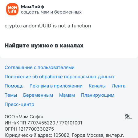
МамЛайф
Ошибка на странице
соцсеть мам и беременных
crypto.randomUUID is not a function
Найдите нужное в каналах
Соглашение с пользователями
Положение об обработке персональных данных
Помощь
Реклама в приложении
Каналы
Лента
Темы
Беременным
Мамам
Планирующим
Пресс-центр
ООО «Мам Софт»
ИНН/КПП 7707455220 / 770101001
ОГРН 1217700330275
Юридический адрес: 105082, Город Москва, вн.тер.г.