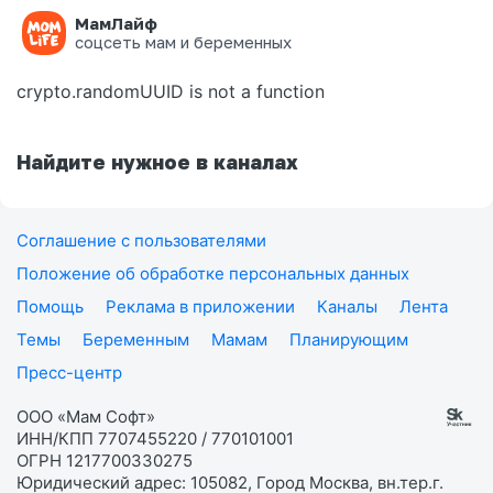
МамЛайф
Ошибка на странице
соцсеть мам и беременных
crypto.randomUUID is not a function
Найдите нужное в каналах
Соглашение с пользователями
Положение об обработке персональных данных
Помощь
Реклама в приложении
Каналы
Лента
Темы
Беременным
Мамам
Планирующим
Пресс-центр
ООО «Мам Софт»
ИНН/КПП 7707455220 / 770101001
ОГРН 1217700330275
Юридический адрес: 105082, Город Москва, вн.тер.г.