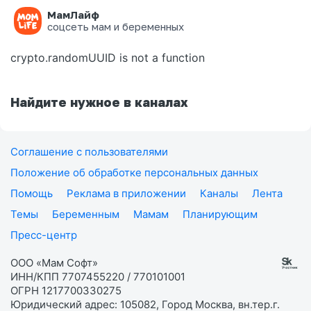
МамЛайф
Ошибка на странице
соцсеть мам и беременных
crypto.randomUUID is not a function
Найдите нужное в каналах
Соглашение с пользователями
Положение об обработке персональных данных
Помощь
Реклама в приложении
Каналы
Лента
Темы
Беременным
Мамам
Планирующим
Пресс-центр
ООО «Мам Софт»
ИНН/КПП 7707455220 / 770101001
ОГРН 1217700330275
Юридический адрес: 105082, Город Москва, вн.тер.г.