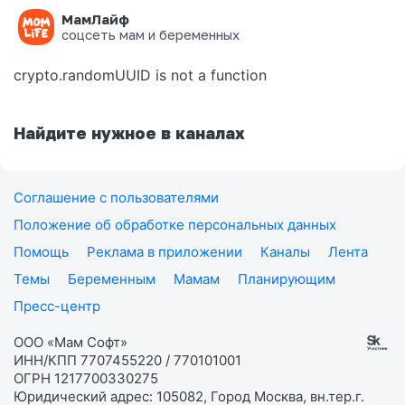
МамЛайф
Ошибка на странице
соцсеть мам и беременных
crypto.randomUUID is not a function
Найдите нужное в каналах
Соглашение с пользователями
Положение об обработке персональных данных
Помощь
Реклама в приложении
Каналы
Лента
Темы
Беременным
Мамам
Планирующим
Пресс-центр
ООО «Мам Софт»
ИНН/КПП 7707455220 / 770101001
ОГРН 1217700330275
Юридический адрес: 105082, Город Москва, вн.тер.г.