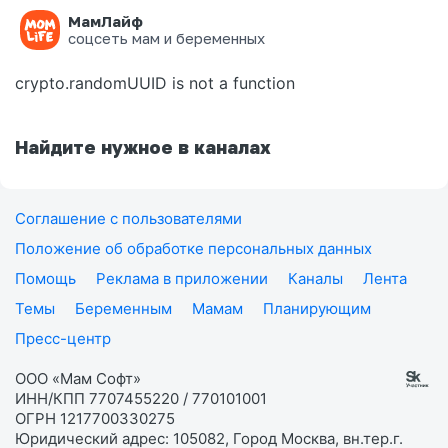
МамЛайф
Ошибка на странице
соцсеть мам и беременных
crypto.randomUUID is not a function
Найдите нужное в каналах
Соглашение с пользователями
Положение об обработке персональных данных
Помощь
Реклама в приложении
Каналы
Лента
Темы
Беременным
Мамам
Планирующим
Пресс-центр
ООО «Мам Софт»
ИНН/КПП 7707455220 / 770101001
ОГРН 1217700330275
Юридический адрес: 105082, Город Москва, вн.тер.г.