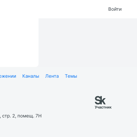
Войти
ложении
Каналы
Лента
Темы
 стр. 2, помещ. 7Н