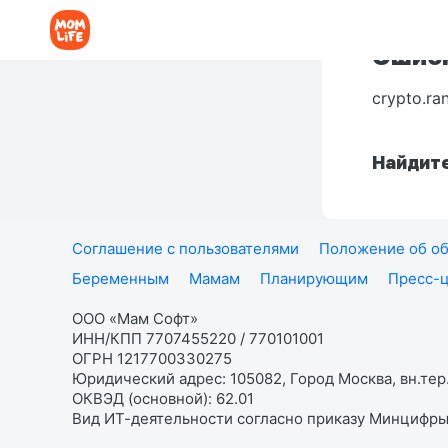
Ошибк
crypto.ra
Найдите
Соглашение с пользователями
Положение об об
Беременным
Мамам
Планирующим
Пресс-
ООО «Мам Софт»
ИНН/КПП 7707455220 / 770101001
ОГРН 1217700330275
Юридический адрес: 105082, Город Москва, вн.тер.
ОКВЭД (основной): 62.01
Вид ИТ-деятельности согласно приказу Минцифры: