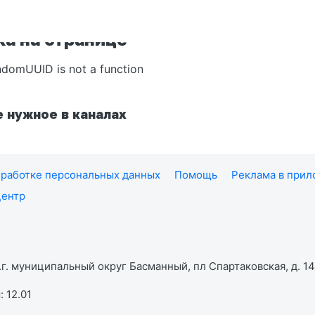
а на странице
ndomUUID is not a function
 нужное в каналах
работке персональных данных
Помощь
Реклама в при
центр
г. муниципальный округ Басманный, пл Спартаковская, д. 14,
 12.01