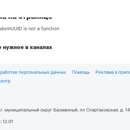
а на странице
ndomUUID is not a function
 нужное в каналах
работке персональных данных
Помощь
Реклама в при
центр
г. муниципальный округ Басманный, пл Спартаковская, д. 14,
 12.01