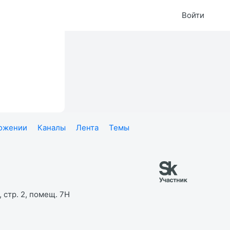
Войти
ложении
Каналы
Лента
Темы
 стр. 2, помещ. 7Н