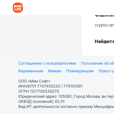
Ошибк
crypto.ra
Найдите
Соглашение с пользователями
Положение об об
Беременным
Мамам
Планирующим
Пресс-
ООО «Мам Софт»
ИНН/КПП 7707455220 / 770101001
ОГРН 1217700330275
Юридический адрес: 105082, Город Москва, вн.тер.
ОКВЭД (основной): 62.01
Вид ИТ-деятельности согласно приказу Минцифры: