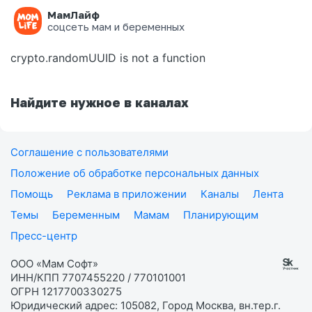
МамЛайф
Ошибка на странице
соцсеть мам и беременных
crypto.randomUUID is not a function
Найдите нужное в каналах
Соглашение с пользователями
Положение об обработке персональных данных
Помощь
Реклама в приложении
Каналы
Лента
Темы
Беременным
Мамам
Планирующим
Пресс-центр
ООО «Мам Софт»
ИНН/КПП 7707455220 / 770101001
ОГРН 1217700330275
Юридический адрес: 105082, Город Москва, вн.тер.г.