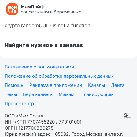
МамЛайф
Ошибка на странице
соцсеть мам и беременных
crypto.randomUUID is not a function
Найдите нужное в каналах
Соглашение с пользователями
Положение об обработке персональных данных
Помощь
Реклама в приложении
Каналы
Лента
Темы
Беременным
Мамам
Планирующим
Пресс-центр
ООО «Мам Софт»
ИНН/КПП 7707455220 / 770101001
ОГРН 1217700330275
Юридический адрес: 105082, Город Москва, вн.тер.г.