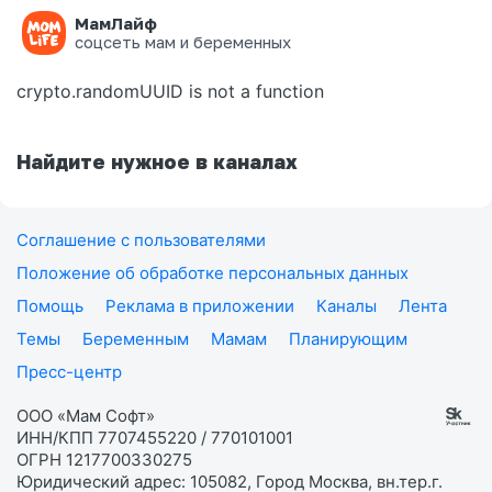
МамЛайф
Ошибка на странице
соцсеть мам и беременных
crypto.randomUUID is not a function
Найдите нужное в каналах
Соглашение с пользователями
Положение об обработке персональных данных
Помощь
Реклама в приложении
Каналы
Лента
Темы
Беременным
Мамам
Планирующим
Пресс-центр
ООО «Мам Софт»
ИНН/КПП 7707455220 / 770101001
ОГРН 1217700330275
Юридический адрес: 105082, Город Москва, вн.тер.г.