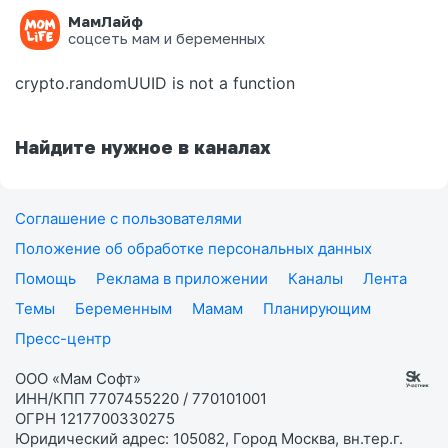
МамЛайф
Ошибка на странице
соцсеть мам и беременных
crypto.randomUUID is not a function
Найдите нужное в каналах
Соглашение с пользователями
Положение об обработке персональных данных
Помощь
Реклама в приложении
Каналы
Лента
Темы
Беременным
Мамам
Планирующим
Пресс-центр
ООО «Мам Софт»
ИНН/КПП 7707455220 / 770101001
ОГРН 1217700330275
Юридический адрес: 105082, Город Москва, вн.тер.г.