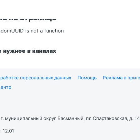
а на странице
ndomUUID is not a function
 нужное в каналах
работке персональных данных
Помощь
Реклама в при
центр
г. муниципальный округ Басманный, пл Спартаковская, д. 14,
 12.01