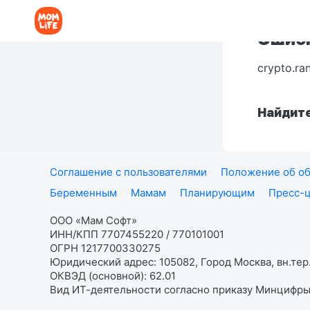
Ошибк
crypto.ra
Найдите
Соглашение с пользователями
Положение об об
Беременным
Мамам
Планирующим
Пресс-
ООО «Мам Софт»
ИНН/КПП 7707455220 / 770101001
ОГРН 1217700330275
Юридический адрес: 105082, Город Москва, вн.тер.
ОКВЭД (основной): 62.01
Вид ИТ-деятельности согласно приказу Минцифры: