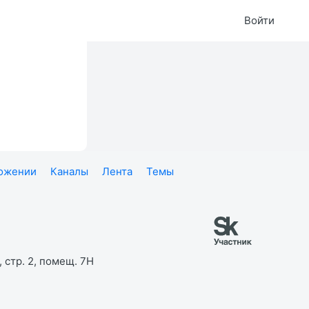
Войти
ложении
Каналы
Лента
Темы
 стр. 2, помещ. 7Н