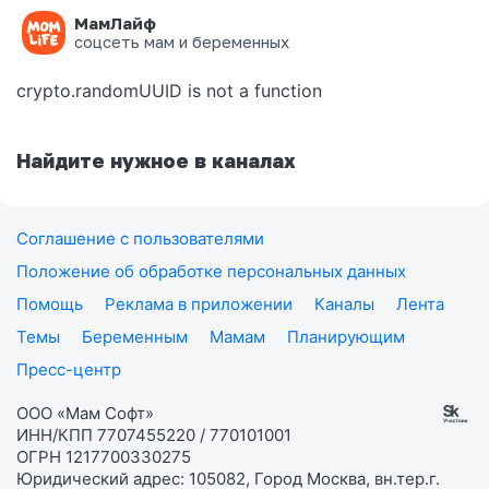
МамЛайф
Ошибка на странице
соцсеть мам и беременных
crypto.randomUUID is not a function
Найдите нужное в каналах
Соглашение с пользователями
Положение об обработке персональных данных
Помощь
Реклама в приложении
Каналы
Лента
Темы
Беременным
Мамам
Планирующим
Пресс-центр
ООО «Мам Софт»
ИНН/КПП 7707455220 / 770101001
ОГРН 1217700330275
Юридический адрес: 105082, Город Москва, вн.тер.г.