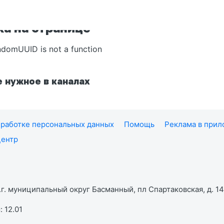
а на странице
ndomUUID is not a function
 нужное в каналах
работке персональных данных
Помощь
Реклама в при
центр
г. муниципальный округ Басманный, пл Спартаковская, д. 14,
 12.01