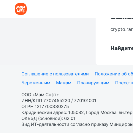
Ошибк
crypto.ra
Найдите
Соглашение с пользователями
Положение об об
Беременным
Мамам
Планирующим
Пресс-
ООО «Мам Софт»
ИНН/КПП 7707455220 / 770101001
ОГРН 1217700330275
Юридический адрес: 105082, Город Москва, вн.тер.
ОКВЭД (основной): 62.01
Вид ИТ-деятельности согласно приказу Минцифры: