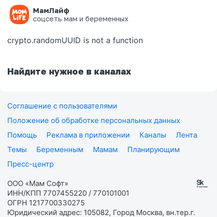
МамЛайф
Ошибка на странице
соцсеть мам и беременных
crypto.randomUUID is not a function
Найдите нужное в каналах
Соглашение с пользователями
Положение об обработке персональных данных
Помощь
Реклама в приложении
Каналы
Лента
Темы
Беременным
Мамам
Планирующим
Пресс-центр
ООО «Мам Софт»
ИНН/КПП 7707455220 / 770101001
ОГРН 1217700330275
Юридический адрес: 105082, Город Москва, вн.тер.г.