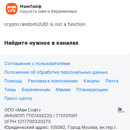
МамЛайф
Ошибка на странице
соцсеть мам и беременных
crypto.randomUUID is not a function
Найдите нужное в каналах
Соглашение с пользователями
Положение об обработке персональных данных
Помощь
Реклама в приложении
Каналы
Лента
Темы
Беременным
Мамам
Планирующим
Пресс-центр
ООО «Мам Софт»
ИНН/КПП 7707455220 / 770101001
ОГРН 1217700330275
Юридический адрес: 105082, Город Москва, вн.тер.г.