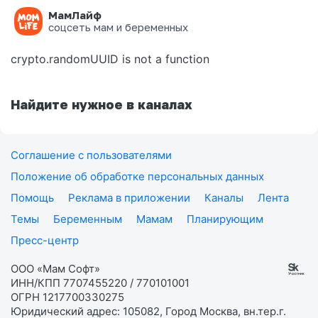
МамЛайф
Ошибка на странице
соцсеть мам и беременных
crypto.randomUUID is not a function
Найдите нужное в каналах
Соглашение с пользователями
Положение об обработке персональных данных
Помощь
Реклама в приложении
Каналы
Лента
Темы
Беременным
Мамам
Планирующим
Пресс-центр
ООО «Мам Софт»
ИНН/КПП 7707455220 / 770101001
ОГРН 1217700330275
Юридический адрес: 105082, Город Москва, вн.тер.г.