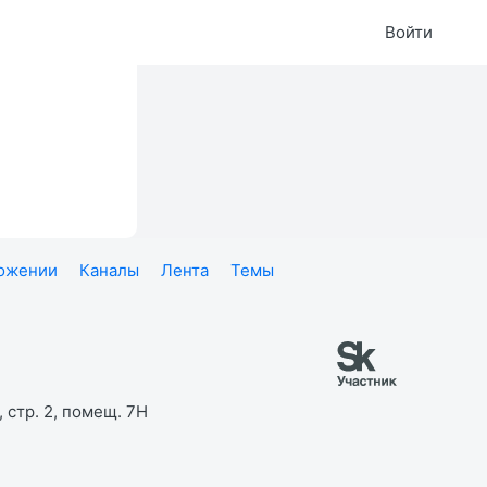
Войти
ложении
Каналы
Лента
Темы
 стр. 2, помещ. 7Н