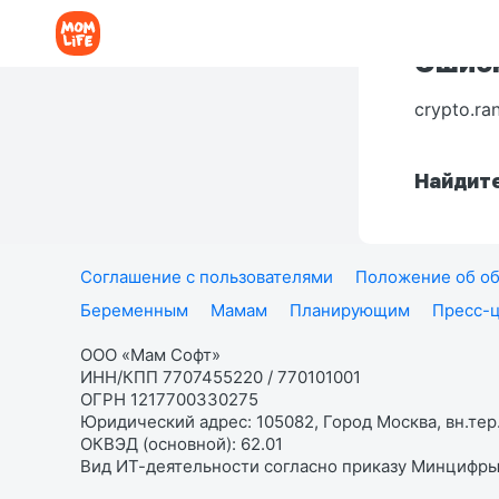
Ошибк
crypto.ra
Найдите
Соглашение с пользователями
Положение об об
Беременным
Мамам
Планирующим
Пресс-
ООО «Мам Софт»
ИНН/КПП 7707455220 / 770101001
ОГРН 1217700330275
Юридический адрес: 105082, Город Москва, вн.тер.
ОКВЭД (основной): 62.01
Вид ИТ-деятельности согласно приказу Минцифры: