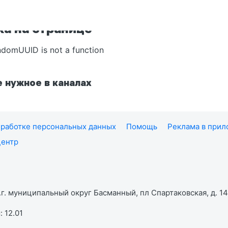
а на странице
ndomUUID is not a function
 нужное в каналах
работке персональных данных
Помощь
Реклама в при
центр
г. муниципальный округ Басманный, пл Спартаковская, д. 14,
 12.01