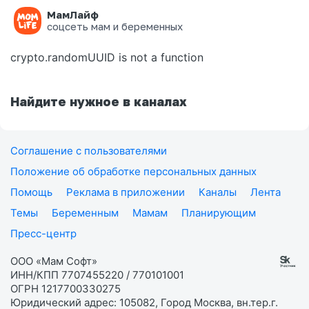
МамЛайф
Ошибка на странице
соцсеть мам и беременных
crypto.randomUUID is not a function
Найдите нужное в каналах
Соглашение с пользователями
Положение об обработке персональных данных
Помощь
Реклама в приложении
Каналы
Лента
Темы
Беременным
Мамам
Планирующим
Пресс-центр
ООО «Мам Софт»
ИНН/КПП 7707455220 / 770101001
ОГРН 1217700330275
Юридический адрес: 105082, Город Москва, вн.тер.г.