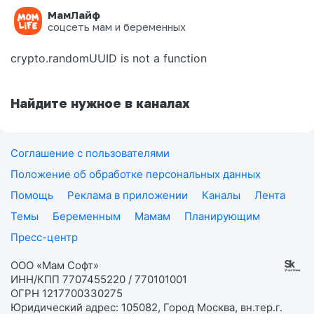
МамЛайф
Ошибка на странице
соцсеть мам и беременных
crypto.randomUUID is not a function
Найдите нужное в каналах
Соглашение с пользователями
Положение об обработке персональных данных
Помощь
Реклама в приложении
Каналы
Лента
Темы
Беременным
Мамам
Планирующим
Пресс-центр
ООО «Мам Софт»
ИНН/КПП 7707455220 / 770101001
ОГРН 1217700330275
Юридический адрес: 105082, Город Москва, вн.тер.г.